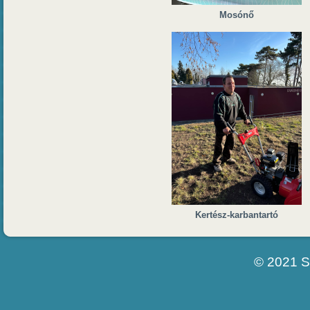
Mosónő
Kertész-karbantartó
© 2021 S