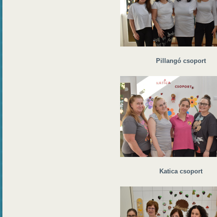
Pillangó csoport
Katica csoport