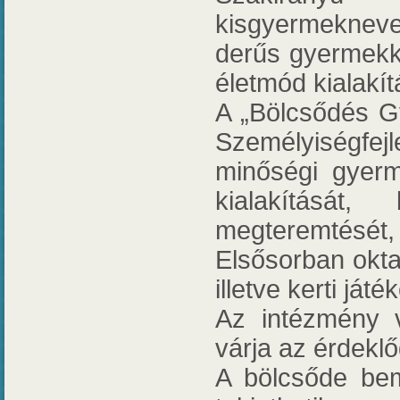
kisgyermeknev
derűs gyermekk
életmód kialakít
A „Bölcsődés G
Személyiségfe
minőségi gyerm
kialakítását
megteremtését
Elsősorban okta
illetve kerti já
Az intézmény v
várja az érdekl
A bölcsőde bemu