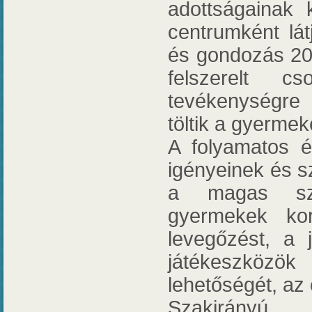
adottságainak 
centrumként lát
és gondozás 20 h
felszerelt c
tevékenységre
töltik a gyermek
A folyamatos 
igényeinek és s
a magas szín
gyermekek kor
levegőzést, a j
játékeszközök
lehetőségét, az
Szakirányú