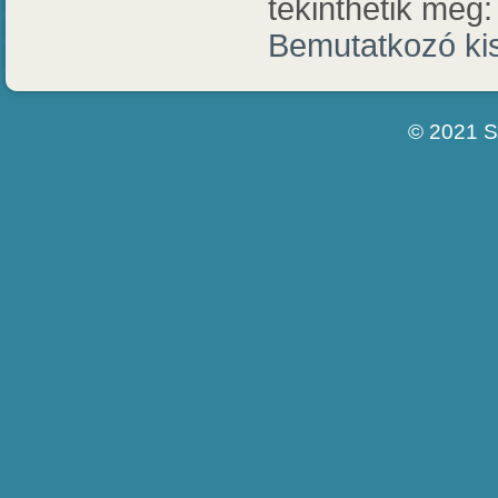
tekinthetik meg:
Bemutatkozó kis
© 2021 S