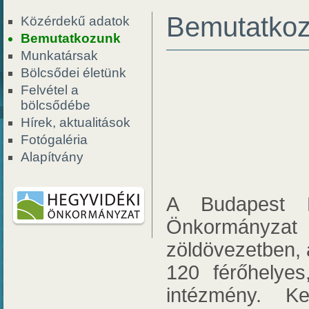
Bemutatko
Közérdekű adatok
Bemutatkozunk
Munkatársak
Bölcsődei életünk
Felvétel a
bölcsődébe
Hírek, aktualitások
Fotógaléria
Alapítvány
A Budapest F
Önkormányza
zöldövezetben, 
120 férőhelye
intézmény. Ke