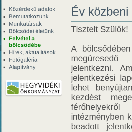
Év közbeni 
Közérdekű adatok
Bemutatkozunk
Munkatársak
Tisztelt Szülők!
Bölcsődei életünk
Felvétel a
bölcsődébe
A bölcsődében
Hírek, aktualitások
megüresedő 
Fotógaléria
jelentkezni. A
Alapítvány
jelentkezési l
lehet benyújta
kezdést mege
férőhelyekről
intézményben ka
beadott jelen