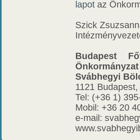
lapot
az Önkormá
Szick Zsuzsann
Intézményvezet
Budapest Főv
Önkormányzat
Svábhegyi Böl
1121 Budapest, 
Tel: (+36 1) 39
Mobil: +36 20 4
e-mail: svabhe
www.svabhegyi