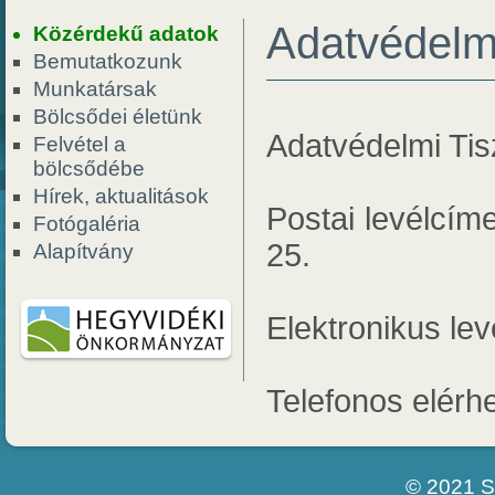
Adatvédelmi
Közérdekű adatok
Bemutatkozunk
Munkatársak
Bölcsődei életünk
Adatvédelmi Tisz
Felvétel a
bölcsődébe
Hírek, aktualitások
Postai levélcím
Fotógaléria
25.
Alapítvány
Elektronikus le
Telefonos elérh
© 2021 S